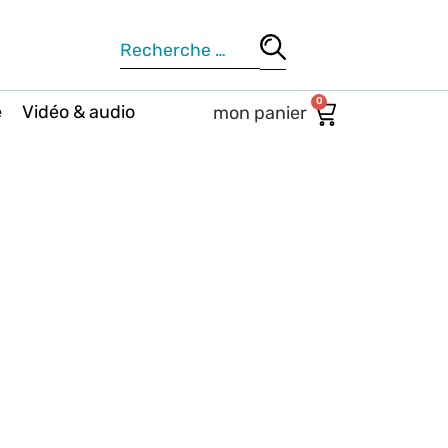
0
e
Vidéo & audio