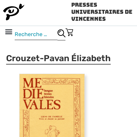
Presses
Universitaires de
Vincennes
Science ouverte
Vidéo & audio
Crouzet-Pavan Élizabeth