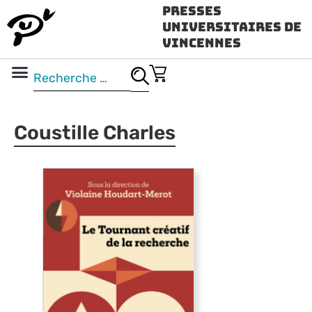
Presses
Universitaires de
Vincennes
Science ouverte
Vidéo & audio
Coustille Charles