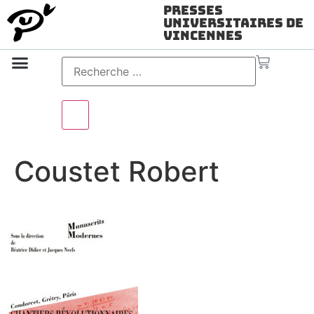
Presses
Universitaires de
Vincennes
Science ouverte
Vidéo & audio
Coustet Robert