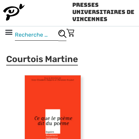
Presses
Universitaires de
Vincennes
Science ouverte
Vidéo & audio
Courtois Martine