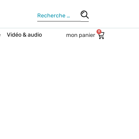
0
e
Vidéo & audio