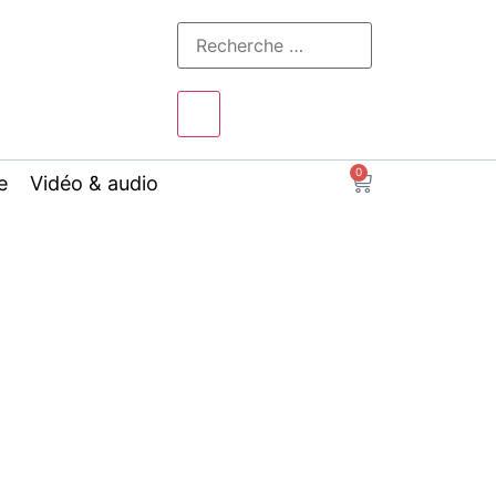
0
e
Vidéo & audio