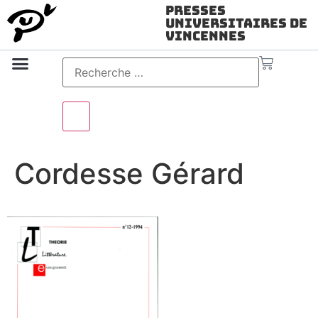
Presses
Universitaires de
Vincennes
Science ouverte
Vidéo & audio
Cordesse Gérard