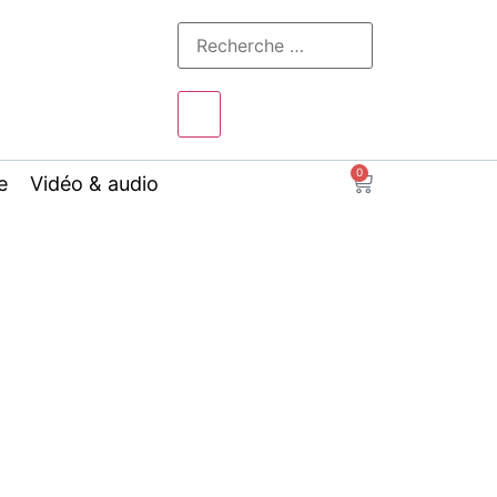
0
e
Vidéo & audio