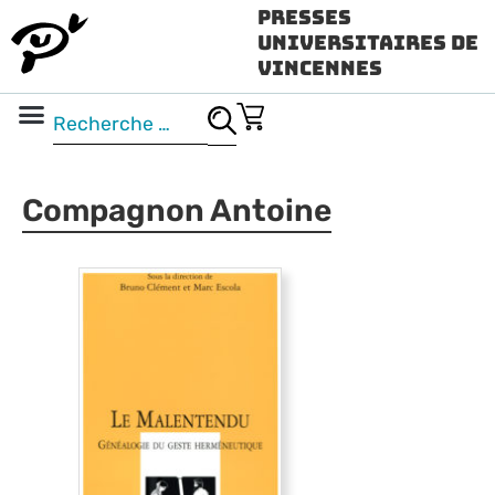
Presses
Universitaires de
Vincennes
Science ouverte
Vidéo & audio
Compagnon Antoine