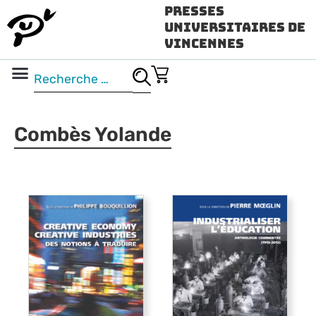
Presses
Universitaires de
Vincennes
Science ouverte
Vidéo & audio
Combès Yolande