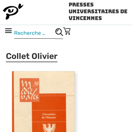
Presses
Universitaires de
Vincennes
Science ouverte
Vidéo & audio
Collet Olivier