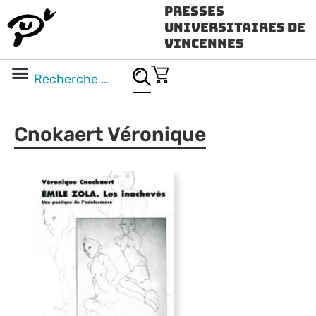
Presses
Universitaires de
Vincennes
Science ouverte
Vidéo & audio
Cnokaert Véronique