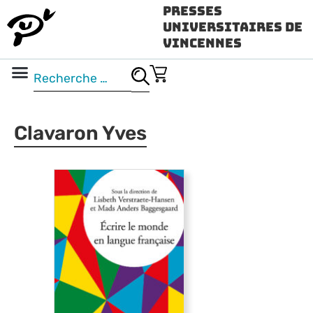
Presses
Universitaires de
Vincennes
Science ouverte
Vidéo & audio
Clavaron Yves