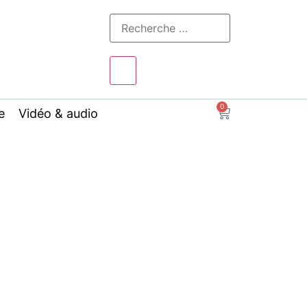
0
e
Vidéo & audio