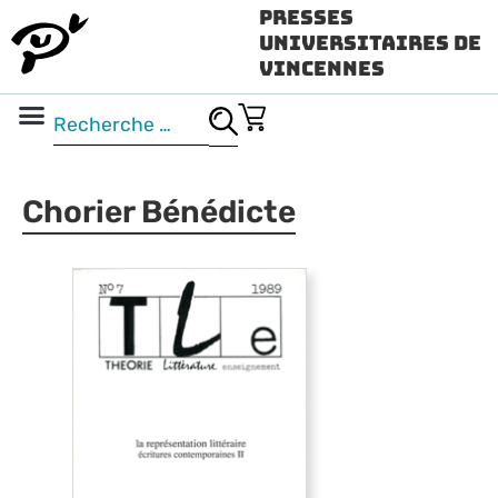
Presses
Universitaires de
Vincennes
Science ouverte
Vidéo & audio
Chorier Bénédicte