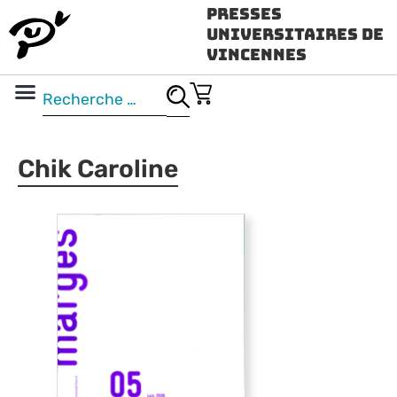
Presses
Universitaires de
Vincennes
Science ouverte
Vidéo & audio
Chik Caroline