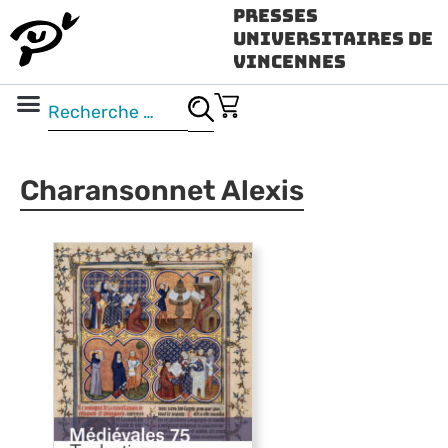
Presses
Universitaires de
Vincennes
Science ouverte
Vidéo & audio
Charansonnet Alexis