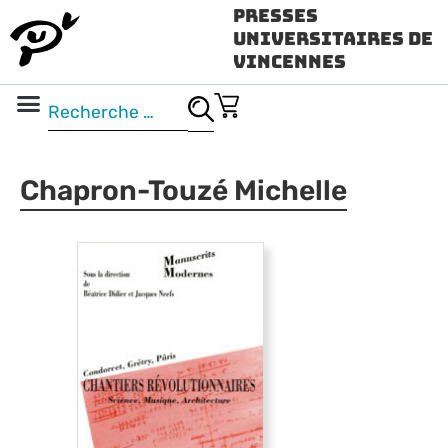
Presses
Universitaires de
Vincennes
Science ouverte
Vidéo & audio
Chapron-Touzé Michelle