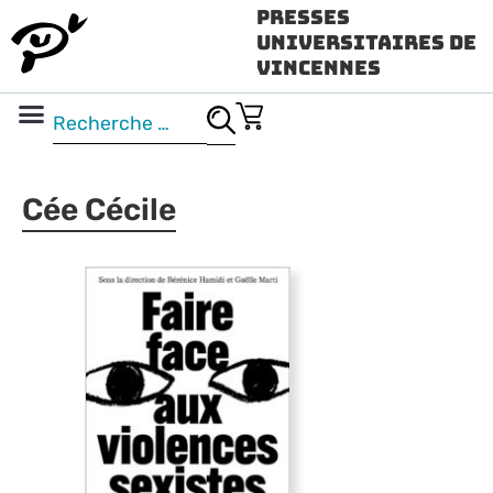
Presses
Universitaires de
Vincennes
Science ouverte
Vidéo & audio
Cée Cécile