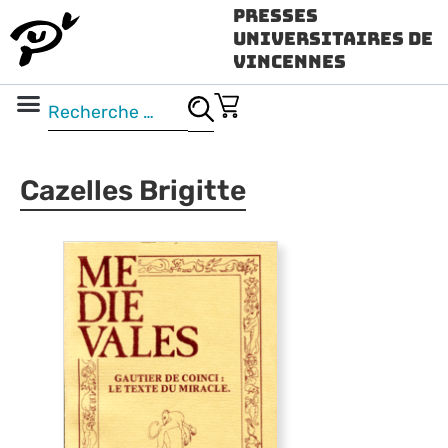
Presses
Universitaires de
Vincennes
Science ouverte
Vidéo & audio
Cazelles Brigitte