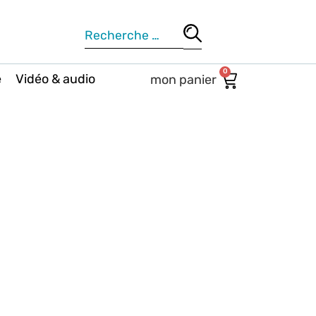
0
e
Vidéo & audio