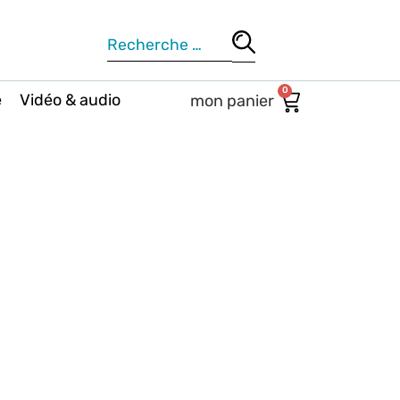
0
e
Vidéo & audio