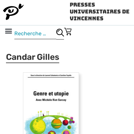
Presses
Universitaires de
Vincennes
Science ouverte
Vidéo & audio
Candar Gilles