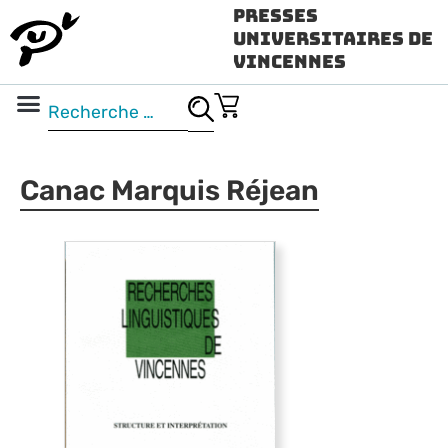
Presses
Universitaires de
Vincennes
Science ouverte
Vidéo & audio
Canac Marquis Réjean