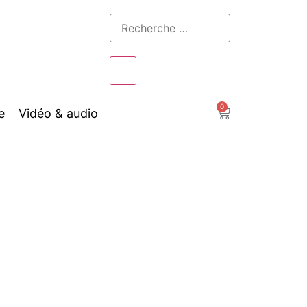
0
e
Vidéo & audio