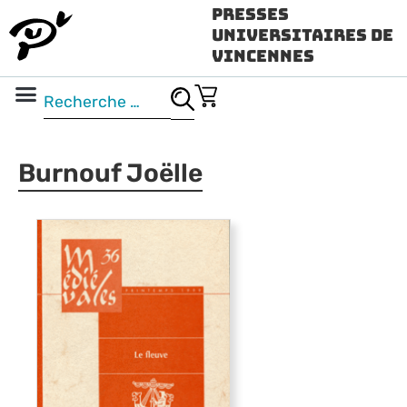
Presses
Universitaires de
Vincennes
Science ouverte
Vidéo & audio
Burnouf Joëlle