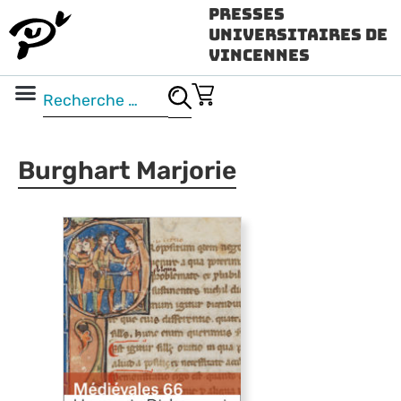
Presses
Universitaires de
Vincennes
Science ouverte
Vidéo & audio
Burghart Marjorie