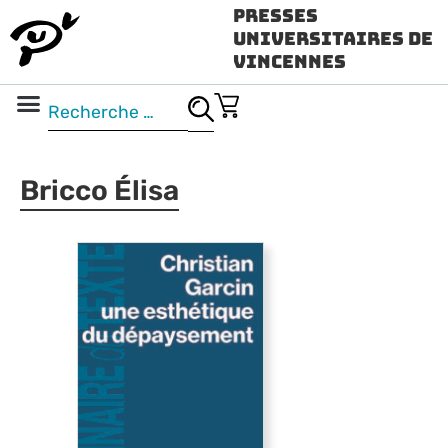
Presses
Universitaires de
Vincennes
Science ouverte
Vidéo & audio
Bricco Élisa