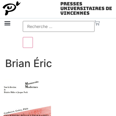
Presses
Universitaires de
Vincennes
Science ouverte
Vidéo & audio
Brian Éric