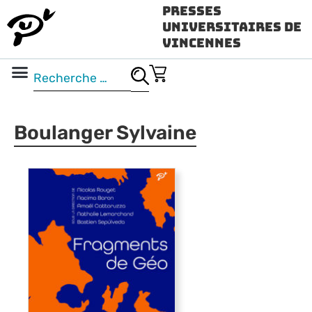
Presses
Universitaires de
Vincennes
Science ouverte
Vidéo & audio
Boulanger Sylvaine