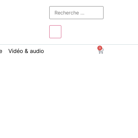
0
e
Vidéo & audio