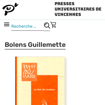
Presses
Universitaires de
Vincennes
Science ouverte
Vidéo & audio
Bolens Guillemette