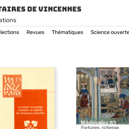
taires de Vincennes
ations
lections
Revues
Thématiques
Science ouvert