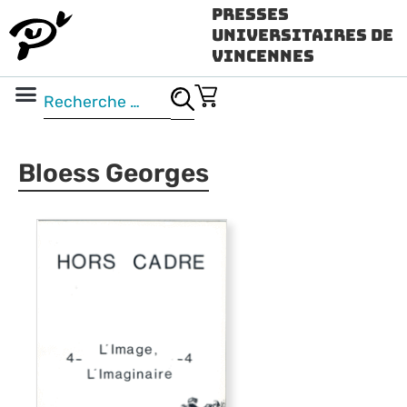
Presses
Universitaires de
Vincennes
Science ouverte
Vidéo & audio
Bloess Georges