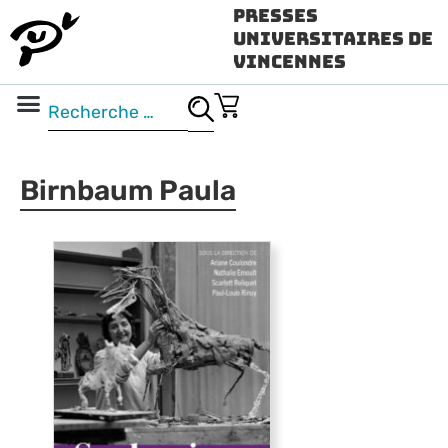
Presses
Universitaires de
Vincennes
Science ouverte
Vidéo & audio
Birnbaum Paula