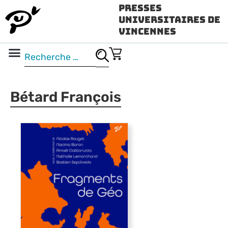
Presses
Universitaires de
Vincennes
Science ouverte
Vidéo & audio
Bétard François