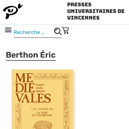
Presses
Universitaires de
Vincennes
Science ouverte
Vidéo & audio
Berthon Éric