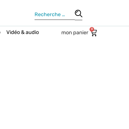
0
e
Vidéo & audio