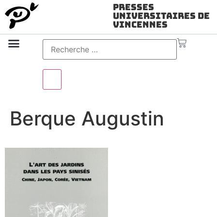
Presses
Universitaires de
Vincennes
Science ouverte
Vidéo & audio
Berque Augustin