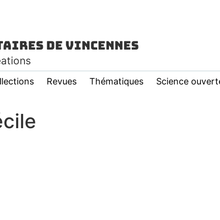
taires de Vincennes
éations
llections
Revues
Thématiques
Science ouvert
cile