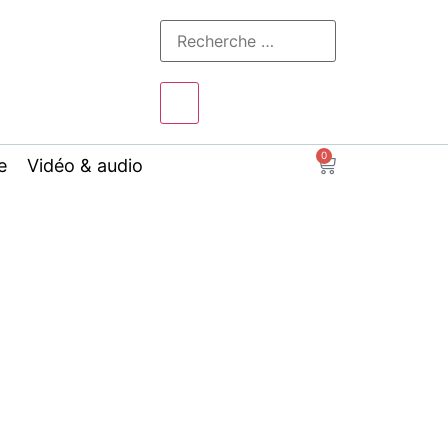
0
e
Vidéo & audio