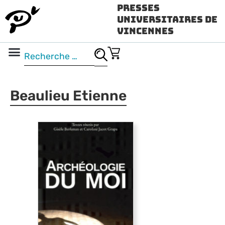
Presses
Universitaires de
Vincennes
Science ouverte
Vidéo & audio
Beaulieu Etienne