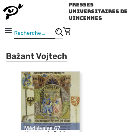
Presses
Universitaires de
Vincennes
Science ouverte
Vidéo & audio
Bažant Vojtech