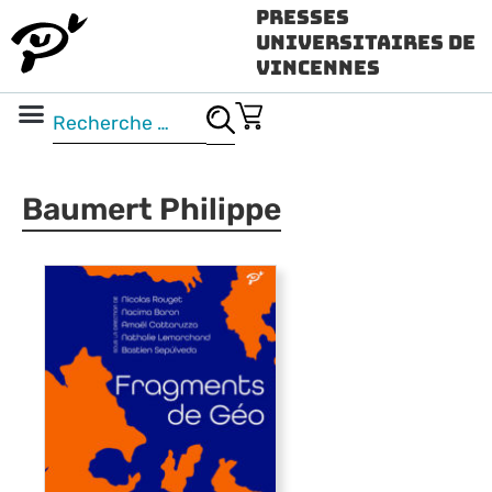
Presses
Universitaires de
Vincennes
Science ouverte
Vidéo & audio
Baumert Philippe