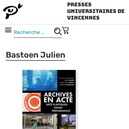
Presses
Universitaires de
Vincennes
Science ouverte
Vidéo & audio
Bastoen Julien