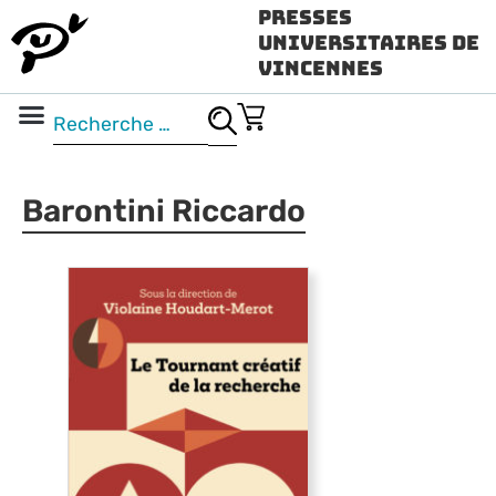
Presses
Universitaires de
Vincennes
Science ouverte
Vidéo & audio
Barontini Riccardo