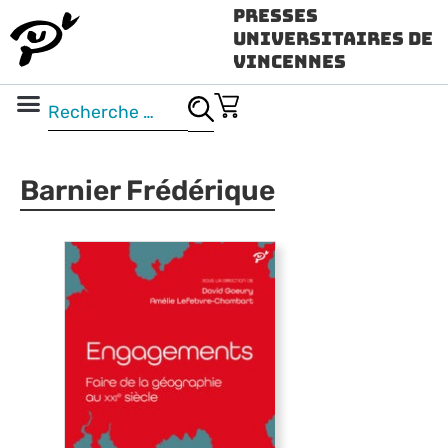
Presses
Universitaires de
Vincennes
Science ouverte
Vidéo & audio
Barnier Frédérique