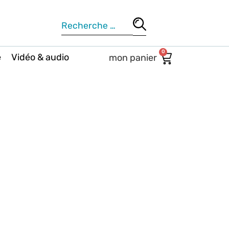
0
e
Vidéo & audio