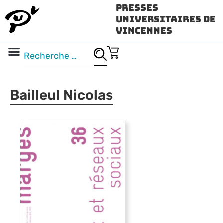
Presses
Universitaires de
Vincennes
Science ouverte
Vidéo & audio
Bailleul Nicolas