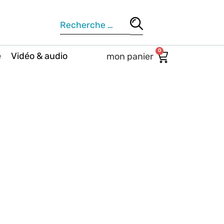
0
e
Vidéo & audio